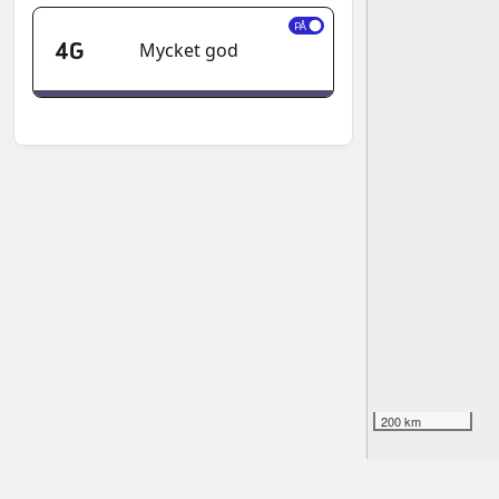
PÅ
4G
Mycket god
200 km