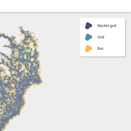
Mycket god
God
Bas